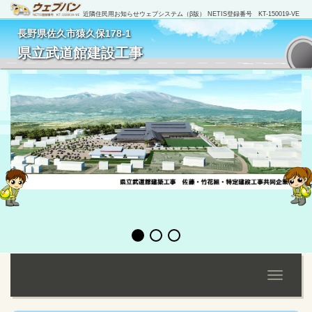
近隣住民用お知らせウェブシステム（β版） NETIS登録番号 KT-150019-VE
長野県佐久市猿久保178-1
[
管理者ログイン
]
県立武道館建設工事
Toggle
navigati