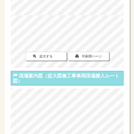
拡大する
印刷用ページ
現場案内図（拡大図兼工事車両現場搬入ルート
図）