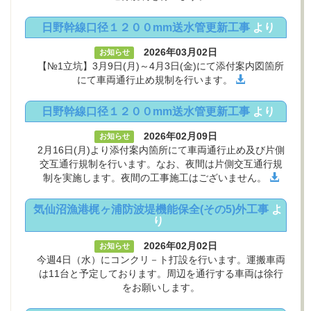
日野幹線口径１２００mm送水管更新工事
より
2026年03月02日
お知らせ
【№1立坑】3月9日(月)～4月3日(金)にて添付案内図箇所
にて車両通行止め規制を行います。
日野幹線口径１２００mm送水管更新工事
より
2026年02月09日
お知らせ
2月16日(月)より添付案内箇所にて車両通行止め及び片側
交互通行規制を行います。なお、夜間は片側交互通行規
制を実施します。夜間の工事施工はございません。
気仙沼漁港梶ヶ浦防波堤機能保全(その5)外工事
よ
り
2026年02月02日
お知らせ
今週4日（水）にコンクリ－ト打設を行います。運搬車両
は11台と予定しております。周辺を通行する車両は徐行
をお願いします。