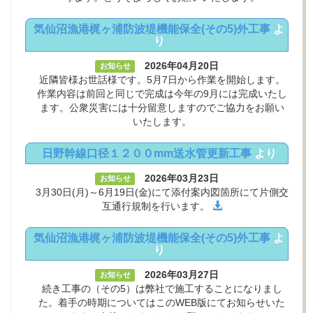
気仙沼漁港梶ヶ浦防波堤機能保全(その5)外工事
よ
り
2026年04月20日
お知らせ
近隣皆様お世話様です。5月7日から作業を開始します。
作業内容は前回と同じで完成は今年の9月には完成いたし
ます。公衆災害には十分留意しますのでご協力をお願い
いたします。
日野幹線口径１２００mm送水管更新工事
より
2026年03月23日
お知らせ
3月30日(月)～6月19日(金)にて添付案内図箇所にて片側交
互通行規制を行います。
気仙沼漁港梶ヶ浦防波堤機能保全(その5)外工事
よ
り
2026年03月27日
お知らせ
続き工事の（その5）は弊社で施工することになりまし
た。着手の時期についてはこのWEB版にてお知らせいた