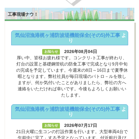
工事現場ナウ！
気仙沼漁港梶ヶ浦防波堤機能保全(その5)外工事
よ
り
2026年08月04日
お知らせ
厚い中、皆様お疲れ様です。コンクリ-ト工事が終わり、
灯台の設置と基礎鋼管杭の防食工事で完成となり9月中旬
の完成を予定しています。今週末の8日～16日まで夏季休
暇となります。弊社社員が毎日現場のパトロ－ルを致し
ますが、何か気付いたことがありましたら、弊社の方へ
連絡をいただければ幸いです。今後もよろしくお願いい
たします。
気仙沼漁港梶ヶ浦防波堤機能保全(その5)外工事
よ
り
2026年07月17日
お知らせ
21日火曜に生コンの打設作業を行います。大型車両4台で
午前中に完了」する予定となっています。付近航行及び