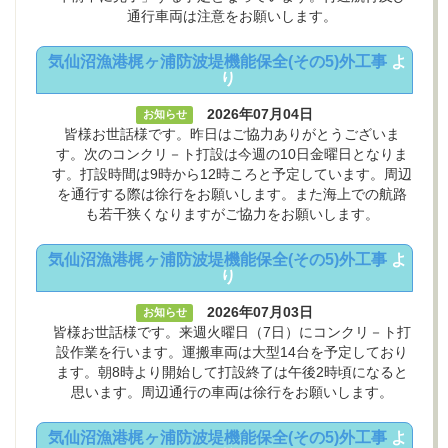
通行車両は注意をお願いします。
気仙沼漁港梶ヶ浦防波堤機能保全(その5)外工事
よ
り
2026年07月04日
お知らせ
皆様お世話様です。昨日はご協力ありがとうございま
す。次のコンクリ－ト打設は今週の10日金曜日となりま
す。打設時間は9時から12時ころと予定しています。周辺
を通行する際は徐行をお願いします。また海上での航路
も若干狭くなりますがご協力をお願いします。
気仙沼漁港梶ヶ浦防波堤機能保全(その5)外工事
よ
り
2026年07月03日
お知らせ
皆様お世話様です。来週火曜日（7日）にコンクリ－ト打
設作業を行います。運搬車両は大型14台を予定しており
ます。朝8時より開始して打設終了は午後2時頃になると
思います。周辺通行の車両は徐行をお願いします。
気仙沼漁港梶ヶ浦防波堤機能保全(その5)外工事
よ