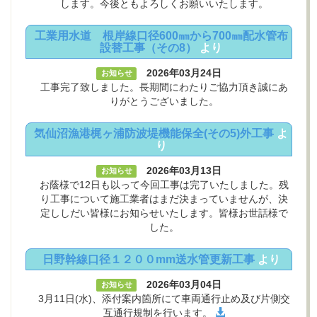
します。今後ともよろしくお願いいたします。
工業用水道 根岸線口径600㎜から700㎜配水管布
設替工事（その8）
より
2026年03月24日
お知らせ
工事完了致しました。長期間にわたりご協力頂き誠にあ
りがとうございました。
気仙沼漁港梶ヶ浦防波堤機能保全(その5)外工事
よ
り
2026年03月13日
お知らせ
お蔭様で12日も以って今回工事は完了いたしました。残
り工事について施工業者はまだ決まっていませんが、決
定ししだい皆様にお知らせいたします。皆様お世話様で
した。
日野幹線口径１２００mm送水管更新工事
より
2026年03月04日
お知らせ
3月11日(水)、添付案内箇所にて車両通行止め及び片側交
互通行規制を行います。