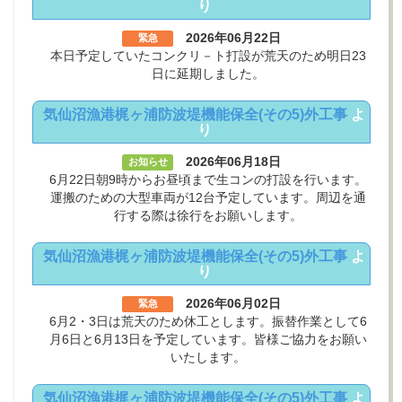
り
2026年06月22日
緊急
本日予定していたコンクリ－ト打設が荒天のため明日23
日に延期しました。
気仙沼漁港梶ヶ浦防波堤機能保全(その5)外工事
よ
り
2026年06月18日
お知らせ
6月22日朝9時からお昼頃まで生コンの打設を行います。
運搬のための大型車両が12台予定しています。周辺を通
行する際は徐行をお願いします。
気仙沼漁港梶ヶ浦防波堤機能保全(その5)外工事
よ
り
2026年06月02日
緊急
6月2・3日は荒天のため休工とします。振替作業として6
月6日と6月13日を予定しています。皆様ご協力をお願い
いたします。
気仙沼漁港梶ヶ浦防波堤機能保全(その5)外工事
よ