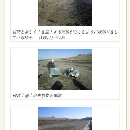
堤防と新しく土を盛土する箇所がなじむように段切りをし
ている様子。（1段目）全7段
砂質土盛土出来形立会確認。