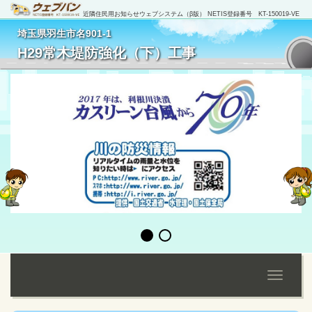
近隣住民用お知らせウェブシステム（β版） NETIS登録番号 KT-150019-VE
埼玉県羽生市名901-1
[
管理者ログイン
]
H29常木堤防強化（下）工事
Toggle
navigati