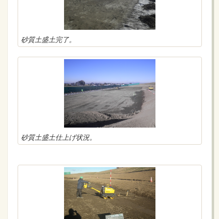
砂質土盛土完了。
砂質土盛土仕上げ状況。