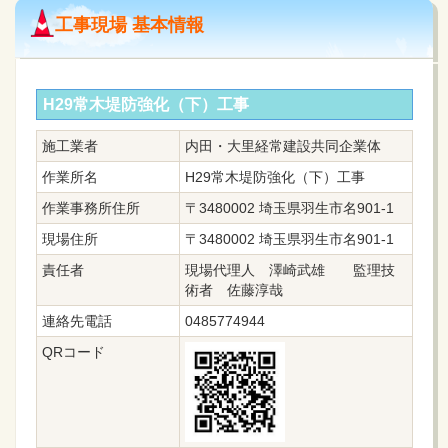
工事現場 基本情報
H29常木堤防強化（下）工事
施工業者
内田・大里経常建設共同企業体
作業所名
H29常木堤防強化（下）工事
作業事務所住所
〒3480002 埼玉県羽生市名901-1
現場住所
〒3480002 埼玉県羽生市名901-1
責任者
現場代理人 澤崎武雄 監理技
術者 佐藤淳哉
連絡先電話
0485774944
QRコード