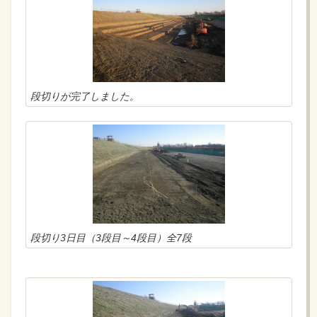
段切りが完了しました。
段切り3日目（3段目～4段目）全7段