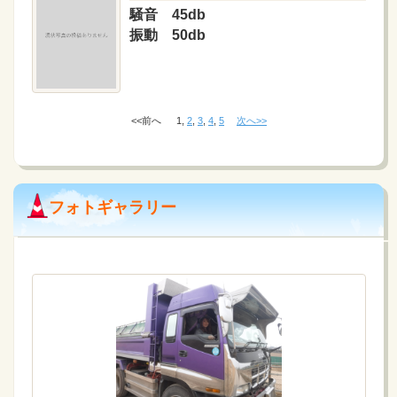
騒音 45db
振動 50db
<<前へ
1
,
2
,
3
,
4
,
5
次へ>>
フォトギャラリー