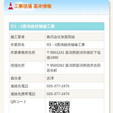
工事現場 基本情報
R3・4黒埼維持補修工事
施工業者
株式会社加賀田組
作業所名
R3・4黒埼維持補修工事
作業事務所住所
〒9501241 新潟県新潟市南区下塩
俵1890
現場住所
〒9560262 新潟県新潟県燕市吉田
若生町
責任者
吉澤
連絡先電話
025-377-2470
連絡先携帯電話
025-377-2470
QRコード