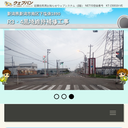
近隣住民用お知らせウェブシステム（β版） NETIS登録番号 KT-150019-VE
新潟県新潟市南区下塩俵1890
[
管理者ログイン
]
R3・4黒埼維持補修工事
Toggle
navigati