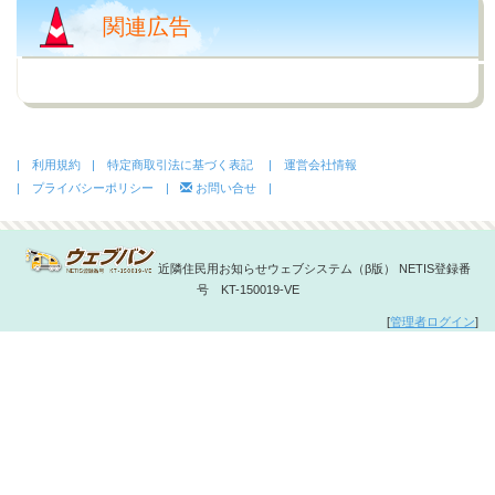
関連広告
| 利用規約
| 特定商取引法に基づく表記
| 運営会社情報
| プライバシーポリシー |
お問い合せ |
近隣住民用お知らせウェブシステム（β版） NETIS登録番
号 KT-150019-VE
[
管理者ログイン
]