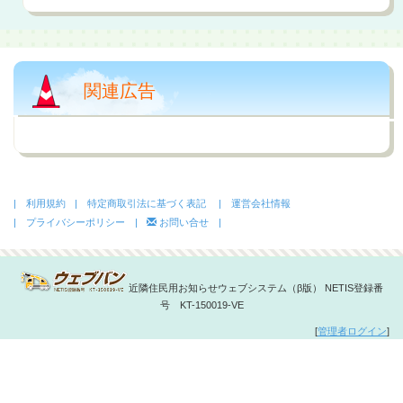
関連広告
| 利用規約
| 特定商取引法に基づく表記
| 運営会社情報
| プライバシーポリシー |
お問い合せ |
近隣住民用お知らせウェブシステム（β版） NETIS登録番
号 KT-150019-VE
[
管理者ログイン
]