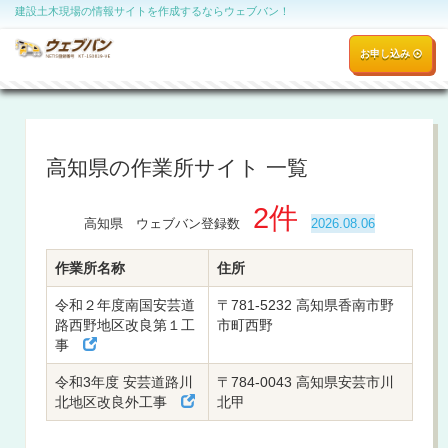
建設土木現場の情報サイトを作成するならウェブバン！
お申し込み
高知県の作業所サイト 一覧
2件
高知県 ウェブバン登録数
2026.08.06
作業所名称
住所
令和２年度南国安芸道
〒781-5232 高知県香南市野
路西野地区改良第１工
市町西野
事
令和3年度 安芸道路川
〒784-0043 高知県安芸市川
北地区改良外工事
北甲