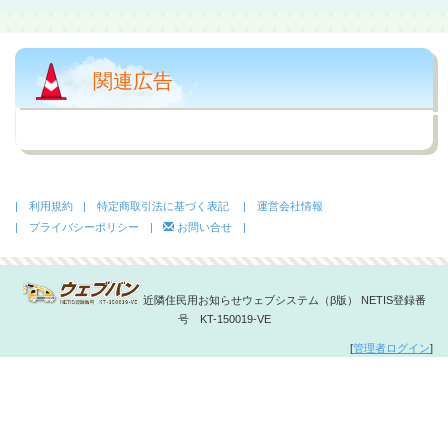
関連広告
| 利用規約
| 特定商取引法に基づく表記
| 運営会社情報
| プライバシーポリシー |
お問い合せ |
近隣住民用お知らせウェブシステム（β版） NETIS登録番
号 KT-150019-VE
[
管理者ログイン
]