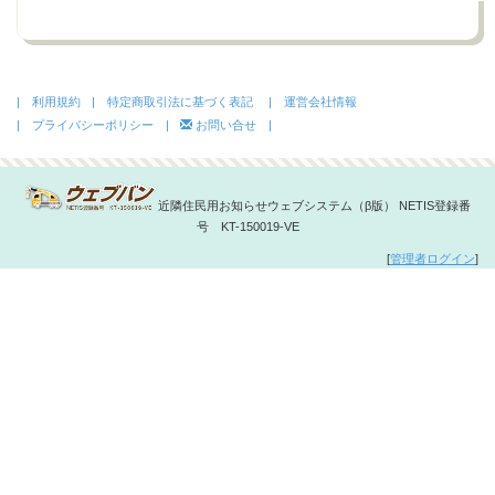
| 利用規約
| 特定商取引法に基づく表記
| 運営会社情報
| プライバシーポリシー |
お問い合せ |
近隣住民用お知らせウェブシステム（β版） NETIS登録番
号 KT-150019-VE
[
管理者ログイン
]