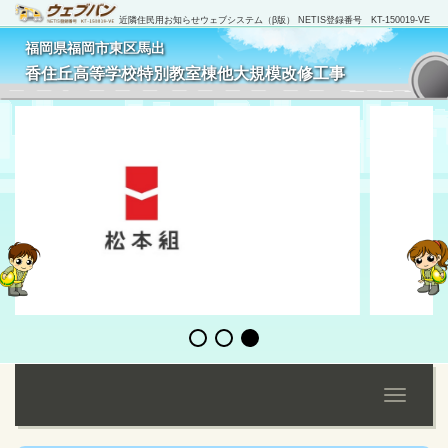
近隣住民用お知らせウェブシステム（β版） NETIS登録番号 KT-150019-VE
福岡県福岡市東区馬出
[
管理者ログイン
]
香住丘高等学校特別教室棟他大規模改修工事
Toggle
navigati