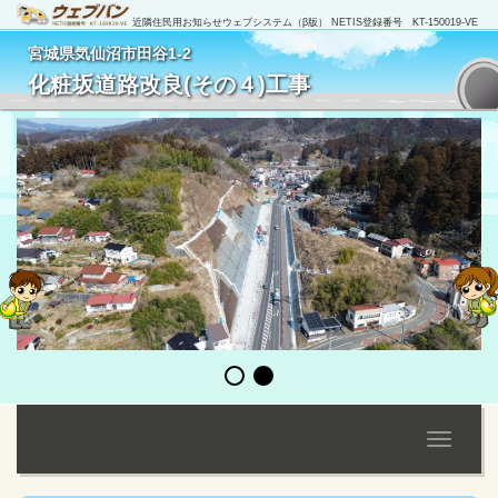
近隣住民用お知らせウェブシステム（β版） NETIS登録番号 KT-150019-VE
宮城県気仙沼市田谷1-2
[
管理者ログイン
]
化粧坂道路改良(その４)工事
Toggle
navigati