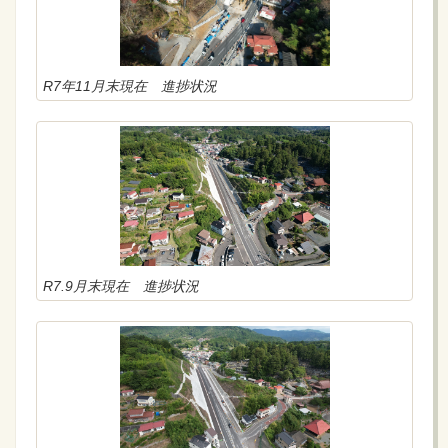
岩盤切削が完了し、重機を搬出しました。
お知らせ
2024年05月10日
取付道路工事を行う為、パークハイツサイチ付近にてダ
R7年11月末現在 進捗状況
ンプトラックの出入りがありますので、付近の通行には
大変ご迷惑をお掛けしますが、ご協力の程宜しくお願い
致します。
お知らせ
2024年01月09日
岩盤切削機による掘削を開始しました。
お知らせ
2023年12月18日
岩盤切削機の搬入・組立を開始しました。
R7.9月末現在 進捗状況
お知らせ
2023年12月18日
現場出入口付近は、掘削土砂を運搬するダンプトラック
の出入り等で、近隣の皆様や通行する皆様には大変ご迷
惑をお掛けしますが、ご協力の程よろしくお願い致しま
す。