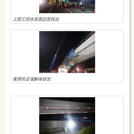
7/1(月)～7/7(日)の週間工程表
緊急
2024年06月24日
上部工排水装置設置状況
(重要)大和高田バイパス(大阪方面新堂ONランプ)通行止め
お知らせ
2024年06月21日
6/24(月)～6/30(日)の週間工程表
緊急
2024年06月21日
(重要)京奈和自動車道(橿原高田IC～橋本東IC間)夜間通行
止め
夜間吊足場解体状況
お知らせ
2024年06月14日
6/17(月)～6/23(日)の週間工程表
お知らせ
2024年06月07日
6/10(月)～6/16(日)の週間工程表