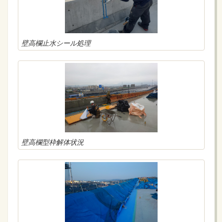
壁高欄止水シール処理
壁高欄型枠解体状況