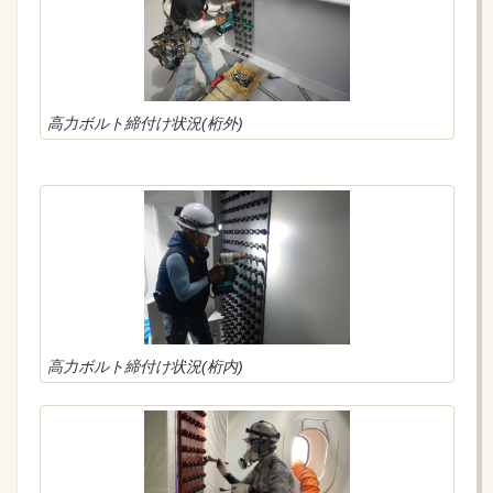
高力ボルト締付け状況(桁外)
高力ボルト締付け状況(桁内)