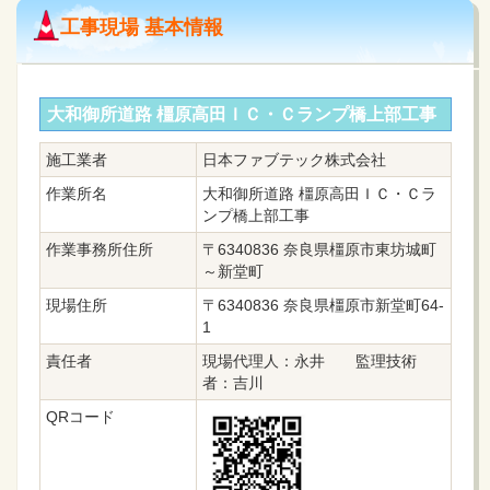
工事現場 基本情報
大和御所道路 橿原高田ＩＣ・Ｃランプ橋上部工事
施工業者
日本ファブテック株式会社
作業所名
大和御所道路 橿原高田ＩＣ・Ｃラ
ンプ橋上部工事
作業事務所住所
〒6340836 奈良県橿原市東坊城町
～新堂町
現場住所
〒6340836 奈良県橿原市新堂町64-
1
責任者
現場代理人：永井 監理技術
者：吉川
QRコード