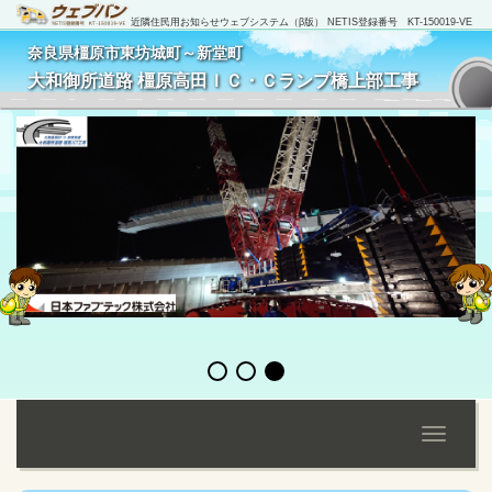
近隣住民用お知らせウェブシステム（β版） NETIS登録番号 KT-150019-VE
奈良県橿原市東坊城町～新堂町
[
管理者ログイン
]
大和御所道路 橿原高田ＩＣ・Ｃランプ橋上部工事
Toggle
navigati