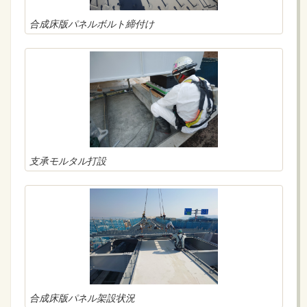
合成床版パネルボルト締付け
支承モルタル打設
合成床版パネル架設状況