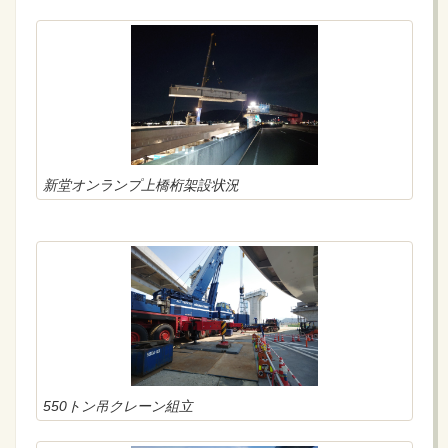
新堂オンランプ上橋桁架設状況
550トン吊クレーン組立