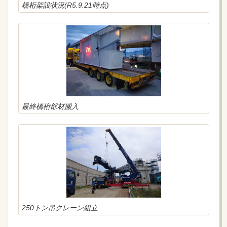
橋桁架設状況(R5.9.21時点)
最終橋桁部材搬入
250トン吊クレーン組立