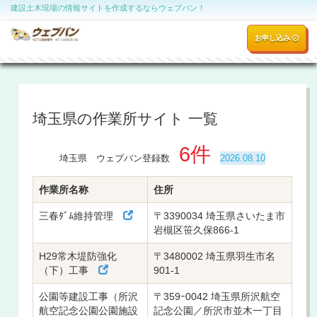
建設土木現場の情報サイトを作成するならウェブバン！
お申し込み
埼玉県の作業所サイト 一覧
6件
埼玉県 ウェブバン登録数
2026.08.10
作業所名称
住所
三春ﾀﾞﾑ維持管理
〒3390034 埼玉県さいたま市
岩槻区笹久保866-1
H29常木堤防強化
〒3480002 埼玉県羽生市名
（下）工事
901-1
公園等建設工事（所沢
〒359ｰ0042 埼玉県所沢航空
航空記念公園公園施設
記念公園／所沢市並木一丁目