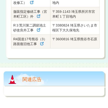
改修工）
地内
舗装指定修繕工事（宮
〒359-1143 埼玉県所沢市宮
本町工区）外
本町１丁目地内
R３荒川第二調節池土
〒3380824 埼玉県さいたま市
砂改良外工事
桜区下大久保地先
R4国道17号熊谷（3）
〒3600816 埼玉県熊谷市石原
路面復旧他工事
関連広告