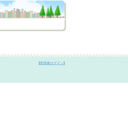
[
管理者ログイン
]