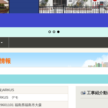
せ
本情報
株)ARKUS
工事紹介動
RKUS デモ
9601101 福島県福島市大森