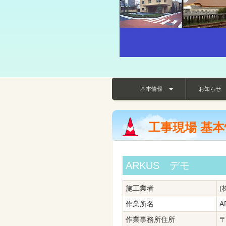
基本情報
お知ら
工事現場 基
ARKUS デモ
施工業者
(
作業所名
A
作業事務所住所
〒