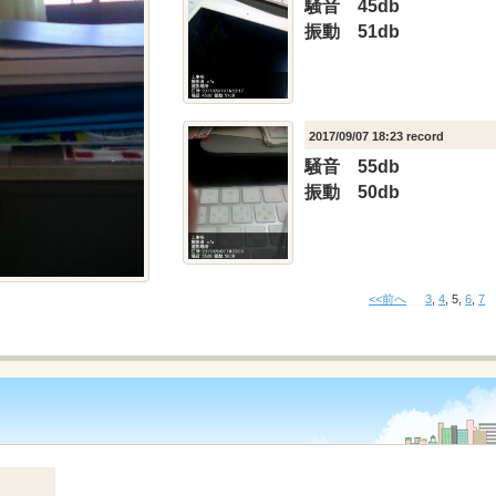
騒音 45db
振動 51db
2017/09/07 18:23 record
騒音 55db
振動 50db
<<前へ
3
,
4
,
5
,
6
,
7