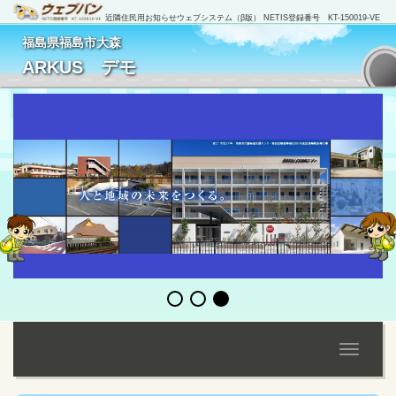
近隣住民用お知らせウェブシステム（β版） NETIS登録番号 KT-150019-VE
福島県福島市大森
[
管理者ログイン
]
ARKUS デモ
Toggle
navigati