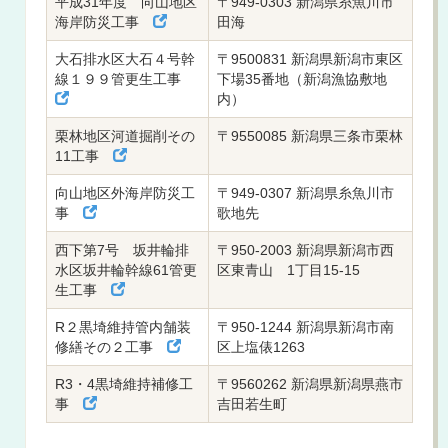
平成31年度 向山地区
〒949-0303 新潟県糸魚川市
海岸防災工事
田海
大石排水区大石４号幹
〒9500831 新潟県新潟市東区
線１９９管更生工事
下場35番地（新潟漁協敷地
内）
栗林地区河道掘削その
〒9550085 新潟県三条市栗林
11工事
向山地区外海岸防災工
〒949-0307 新潟県糸魚川市
事
歌地先
西下第7号 坂井輪排
〒950-2003 新潟県新潟市西
水区坂井輪幹線61管更
区東青山 1丁目15-15
生工事
R２黒埼維持管内舗装
〒950-1244 新潟県新潟市南
修繕その２工事
区上塩俵1263
R3・4黒埼維持補修工
〒9560262 新潟県新潟県燕市
事
吉田若生町