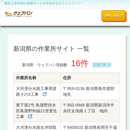
建設土木現場の情報サイトを作成するならウェブバン！
お申し込み
新潟県の作業所サイト 一覧
16件
新潟県 ウェブバン登録数
2026.08.10
作業所名称
住所
大河津分水路工事用道
〒959-0136 新潟県燕市渡部
路その3工事
地先
東下第2号 鳥屋野排水
〒950-0948 新潟県新潟市中
区鳥屋野幹線21管更生
央区女池南１丁目 地内
工事
大河津分水路右岸部取
〒9400032 新潟県長岡市干場