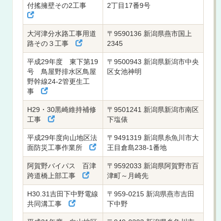
付搖擁壁その2工事
2丁目17番9号
大河津分水路工事用道
〒9590136 新潟県燕市国上
路その３工事
2345
平成29年度 東下第19
〒9500943 新潟県新潟市中央
号 鳥屋野排水区鳥屋
区女池神明
野幹線24-2管更生工
事
H29・30黒崎維持補修
〒9501241 新潟県新潟市南区
工事
下塩俵
平成29年度向山地区法
〒9491319 新潟県糸魚川市大
面防災工事作業所
王目倉島238-1番地
阿賀野バイパス 百津
〒9592033 新潟県阿賀野市百
跨道橋上部工事
津町～月崎先
H30.31吉田下中野電線
〒959-0215 新潟県燕市吉田
共同溝工事
下中野