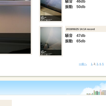
騒音 46db
振動 50db
2018/06/25 14:14 record
騒音 47db
振動 65db
<<前へ
1
,
2
,
3
,
4
,
5