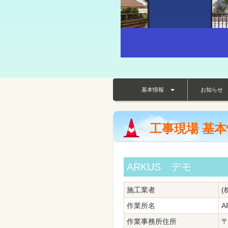
基本情報
お知ら
工事現場 基
ARKUS デモ
施工業者
(
作業所名
A
作業事務所住所
〒