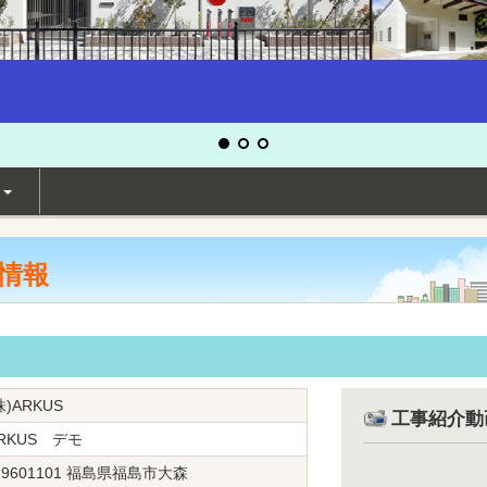
せ
本情報
株)ARKUS
工事紹介動
RKUS デモ
9601101 福島県福島市大森