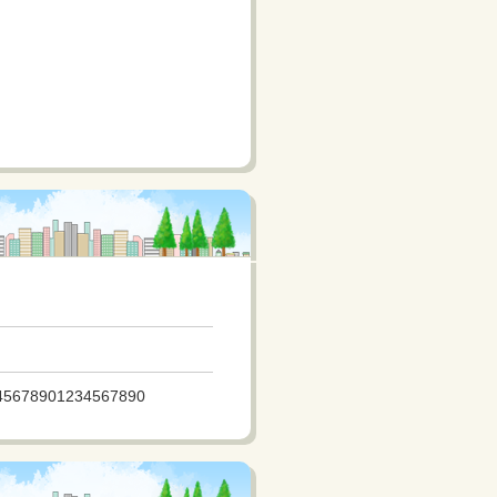
テスト！工事中・・・
45678901234567890